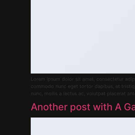
Lorem ipsum dolor sit amet, consectetur adipis
commodo nunc eget tortor dapibus, et tristiqu
nunc, mollis a lectus ac, volutpat placerat an
Another post with A Ga