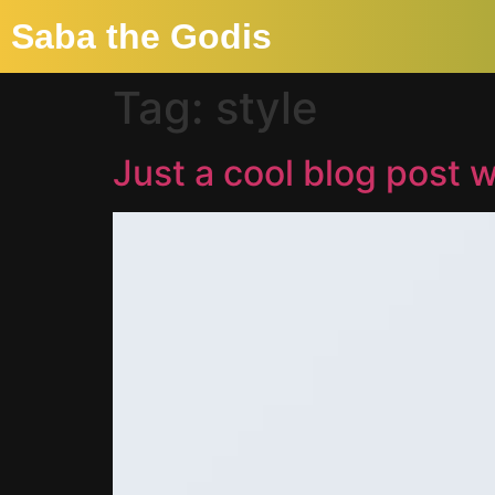
Saba the Godis
Tag:
style
Just a cool blog post 