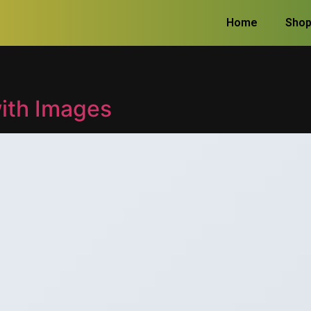
Home
Sho
with Images