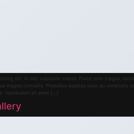
cing elit. In sed vulputate massa. Fusce ante magna, iaculis 
e magna convallis. Phasellus egestas nunc eu venenatis veh
te. Vestibulum sit amet […]
llery