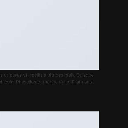
ut purus ut, facilisis ultrices nibh. Quisque
icula. Phasellus et magna nulla. Proin ante